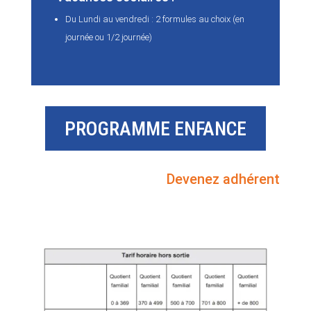
Du Lundi au vendredi : 2 formules au choix (en
journée ou 1/2 journée)
PROGRAMME ENFANCE
Devenez adhérent