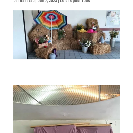
par
Railatac
|
Juil 7, 2023
|
Loisirs pour tous